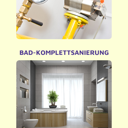
BAD-KOMPLETTSANIERUNG
Alles aus einer Hand – Wir kümmern uns mit
unseren Großhändlern um die Koordination aller
Gewerke
– Altbausanierung
– Barrierefreier, Altersgerechter Badumbau
– Neubau
– Bad-Planung in Zusammenarbeit mit unserem
Großhändler