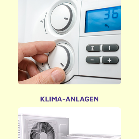
Installation und Wartung
– Heizungs- und Gascheck
– Thermen-Wartung
– Reparatur
– Gasleitungsinnenabdichtung
– Hydraulischer Abgleich der Heizungsanlage
– Brandschutz im SHK-Bereich
KLIMA-ANLAGEN
– Neuinstallation