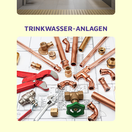
TRINKWASSER-ANLAGEN
– Wartung von Sanitärarmaturen wie z.b.
Wasserfiltern und KFR-Ventilen
– Neuinstallation
– Instandhaltung
– Reparatur
– Trinkwasser Beprobung
– Legionellen Prüfung
– Thermische Desinfektion