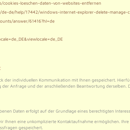
kb/cookies-loeschen-daten-von-websites-entfernen
m/de-de/help/17442/windows-internet-explorer-delete-manage-c
counts/answer/61416?hl=de
locale=de_DE&viewlocale=de_DE
:
der individuellen Kommunikation mit Ihnen gespeichert. Hierfür 
g der Anfrage und der anschließenden Beantwortung derselben. Di
nen Daten erfolgt auf der Grundlage eines berechtigten Interesses
 wir Ihnen eine unkomplizierte Kontaktaufnahme ermöglichen. I
ssfragen gespeichert.